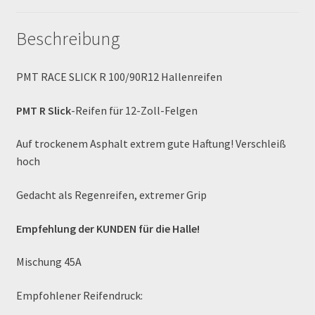
Newsletter
Beschreibung
Order Confirmation
PMT RACE SLICK R 100/90R12 Hallenreifen
Order Failed
PMT R Slick
-Reifen für 12-Zoll-Felgen
Pitbike Junior
Auf trockenem Asphalt extrem gute Haftung! Verschleiß
hoch
Pitbike-Training
Gedacht als Regenreifen, extremer Grip
Pitbikestrecken in Spanien – eine Rundreise und die
Empfehlung der KUNDEN für die Halle!
TOPstrecken
Mischung 45A
POLITICA DE COOKIES
Empfohlener Reifendruck:
Registration