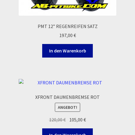
Widerrufsbelehrung & -formular
Zahlung & Versand
PMT 12” REGENREIFEN SATZ
197,00
€
Zahlungsarten
In den Warenkorb
XFRONT DAUMENBREMSE ROT
ANGEBOT!
Ursprünglicher
Aktueller
120,00
€
105,00
€
Preis
Preis
war:
ist:
In den Warenkorb