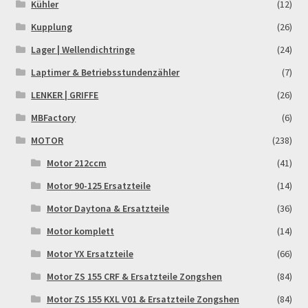
Kühler
(12)
Kupplung
(26)
Lager | Wellendichtringe
(24)
Laptimer & Betriebsstundenzähler
(7)
LENKER | GRIFFE
(26)
MBFactory
(6)
MOTOR
(238)
Motor 212ccm
(41)
Motor 90-125 Ersatzteile
(14)
Motor Daytona & Ersatzteile
(36)
Motor komplett
(14)
Motor YX Ersatzteile
(66)
Motor ZS 155 CRF & Ersatzteile Zongshen
(84)
Motor ZS 155 KXL V01 & Ersatzteile Zongshen
(84)