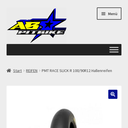
Zur
Zum
Menü
Navigation
Inhalt
springen
springen
Start
Start
REIFEN
PMT RACE SLICK R 100/90R12 Hallenreifen
ANGEBOTE AB-PITBIKE
Checkout
🔍
Datenschutzerklärung
Devolución