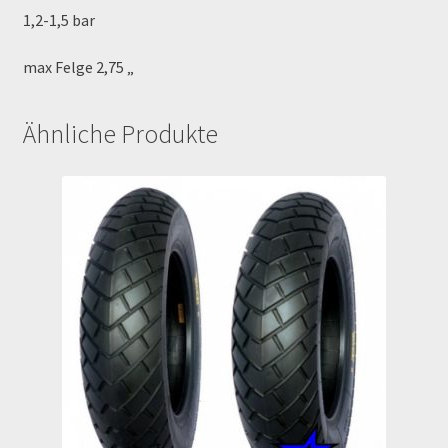
1,2-1,5 bar
Rennserien-Veranstalter
max Felge 2,75 „
Reset Password
Ähnliche Produkte
Shop
Sign Up
Support
Términos y Condiciones Generales
Versandarten
Warenkorb