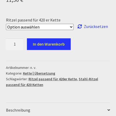
Log In
MALCOR MTR PITBIKES
Ritzel passend für 420 er Kette
Zurücksetzen
MALCOR PITCROSS / DIRTBIKE
Ritzel
In den Warenkorb
Mein Konto
passend
für
Member Directory
420er
Kette
Artikelnummer:
n. v.
MERCHANDISE
Kategorie:
Kette | Übersetzung
Menge
Schlagwörter:
Ritzel passend für 420er Kette
,
Stahl-Ritzel
passend für 420 Ketten
My Account
My Account
Beschreibung
My Profile