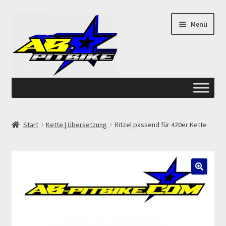
Zur
Zum
Menü
Navigation
Inhalt
springen
springen
Start
Start
Kette | Übersetzung
Ritzel passend für 420er Kette
ANGEBOTE AB-PITBIKE
Checkout
🔍
Datenschutzerklärung
Devolución