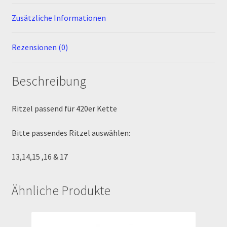
Zusätzliche Informationen
Newsletter
Rezensionen (0)
Order Confirmation
Order Failed
Beschreibung
Pitbike Junior
Ritzel passend für 420er Kette
Pitbike-Training
Bitte passendes Ritzel auswählen:
Pitbikestrecken in Spanien – eine Rundreise und die
13,14,15 ,16 & 17
TOPstrecken
Ähnliche Produkte
POLITICA DE COOKIES
Registration