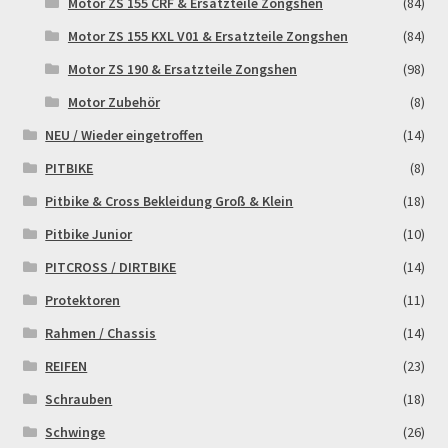
Motor ZS 155 CRF & Ersatzteile Zongshen
(84)
Motor ZS 155 KXL V01 & Ersatzteile Zongshen
(84)
Motor ZS 190 & Ersatzteile Zongshen
(98)
Motor Zubehör
(8)
NEU / Wieder eingetroffen
(14)
PITBIKE
(8)
Pitbike & Cross Bekleidung Groß & Klein
(18)
Pitbike Junior
(10)
PITCROSS / DIRTBIKE
(14)
Protektoren
(11)
Rahmen / Chassis
(14)
REIFEN
(23)
Schrauben
(18)
Schwinge
(26)