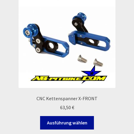
Rennserien-Veranstalter
Reset Password
Shop
Sign Up
Support
Términos y Condiciones Generales
CNC Kettenspanner X-FRONT
63,50
€
Versandarten
Dieses
Ausführung wählen
Warenkorb
Produkt