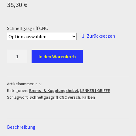
38,30
€
Ersatzteile Pitbike
Formas de Pago (Bankverbindung)
Schnellgasgriff CNC
Zurücksetzen
Impressum
Info
Schnellgasgriff
In den Warenkorb
CNC
INFOSEITE
versch.
Farben
Menge
Kasse
Artikelnummer:
n. v.
Kategorien:
Brems- & Kupplungshebel
,
LENKER | GRIFFE
Schlagwort:
Schnellgasgriff CNC versch. Farben
Kontakt
Log In
Beschreibung
MALCOR MTR PITBIKES