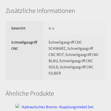
Order Confirmation
Zusätzliche Informationen
Order Failed
Gewicht
n. v.
Pitbike Junior
Schnellgasgriff
Schnellgasgriff CNC
Pitbike-Training
CNC
SCHWARZ, Schnellgasgriff
CNC ROT, Schnellgasgriff CNC
Pitbikestrecken in Spanien – eine Rundreise und die
BLAU, Schnellgasgriff CNC
TOPstrecken
GOLD, Schnellgasgriff CNC
SILBER
POLITICA DE COOKIES
Registration
Ähnliche Produkte
Rennserien-Veranstalter