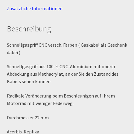
Zusätzliche Informationen
MALCOR PITCROSS / DIRTBIKE
Beschreibung
Mein Konto
Member Directory
Schnellgasgriff CNC versch. Farben ( Gaskabel als Geschenk
dabei )
MERCHANDISE
Schnellgasgriff aus 100 % CNC-Aluminium mit oberer
Abdeckung aus Methacrylat, an der Sie den Zustand des
My Account
Kabels sehen können.
My Account
Radikale Veränderung beim Beschleunigen auf Ihrem
Motorrad mit weniger Federweg.
My Profile
Durchmesser 22 mm
Newsletter
Acerbis-Replika