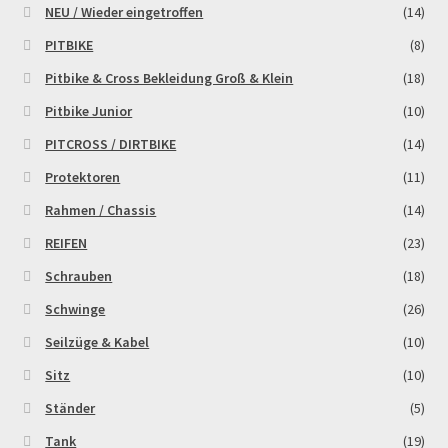
NEU / Wieder eingetroffen
(14)
PITBIKE
(8)
Pitbike & Cross Bekleidung Groß & Klein
(18)
Pitbike Junior
(10)
PITCROSS / DIRTBIKE
(14)
Protektoren
(11)
Rahmen / Chassis
(14)
REIFEN
(23)
Schrauben
(18)
Schwinge
(26)
Seilzüge & Kabel
(10)
Sitz
(10)
Ständer
(5)
Tank
(19)