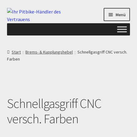
Zur
Zum
Menü
Navigation
Inhalt
springen
springen
Start
Start
Brems- & Kupplungshebel
Schnellgasgriff CNC versch.
Farben
ANGEBOTE AB-PITBIKE
Checkout
Datenschutzerklärung
Schnellgasgriff CNC
Devolución
versch. Farben
Echtheit von Bewertungen