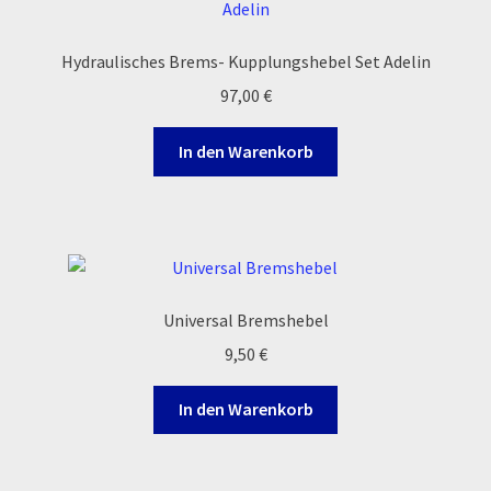
Reset Password
Hydraulisches Brems- Kupplungshebel Set Adelin
Shop
97,00
€
Sign Up
In den Warenkorb
Support
Términos y Condiciones Generales
Versandarten
Universal Bremshebel
9,50
€
Warenkorb
In den Warenkorb
Widerrufsbelehrung & -formular
Zahlung & Versand