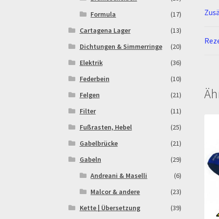
Zusä
Formula
(17)
Cartagena Lager
(13)
Reze
Dichtungen & Simmerringe
(20)
Elektrik
(36)
Federbein
(10)
Äh
Felgen
(21)
Filter
(11)
Fußrasten, Hebel
(25)
Gabelbrücke
(21)
Gabeln
(29)
Andreani & Maselli
(6)
Malcor & andere
(23)
Kette | Übersetzung
(39)