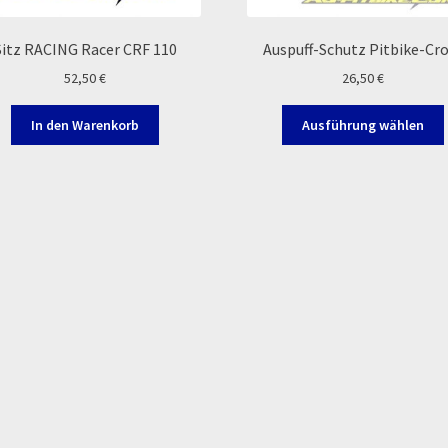
Sitz RACING Racer CRF 110
Auspuff-Schutz Pitbike-Cr
52,50
€
26,50
€
In den Warenkorb
Ausführung wählen
a