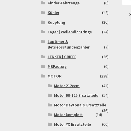
Kinder-Fahrzeuge
(6)
Kühler
(12)
Kupplung
(26)
Lager | Wellendichtringe
(24)
Laptimer &
Betriebsstundenzähler
(7)
LENKER | GRIFFE
(26)
MBFactory
(6)
MOTOR
(238)
Motor 212ccm
(41)
Motor 90-125 Ersatzteile
(14)
Motor Daytona & Ersatzteile
(36)
Motor komplett
(14)
Motor YX Ersatzteile
(66)