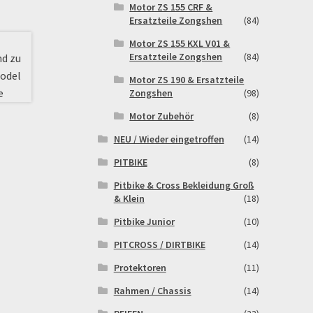
Motor ZS 155 CRF &
Ersatzteile Zongshen
(84)
Motor ZS 155 KXL V01 &
Ersatzteile Zongshen
(84)
Motor ZS 190 & Ersatzteile
Zongshen
(98)
Motor Zubehör
(8)
NEU / Wieder eingetroffen
(14)
PITBIKE
(8)
Pitbike & Cross Bekleidung Groß
& Klein
(18)
Pitbike Junior
(10)
PITCROSS / DIRTBIKE
(14)
Protektoren
(11)
Rahmen / Chassis
(14)