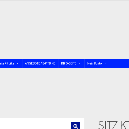
ile Pitbike
ANGEBOTE AB-PITBIKE
INFO-SEITE
Mein Konto
nschutzerklärung
Devolución
Echtheit von Bewertungen
bindung)
Impressum
Info
INFOSEITE
Kasse
Kontakt
Log In
 DIRTBIKE
Mein Konto
Member Directory
MERCHANDISE
My Acco
SITZ K
firmation
Order Failed
Pitbike Junior
Pitbike-Training