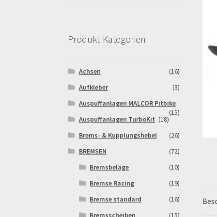
Pitbikestrecken in Spanien – eine Rundreise
Rennserien-Veranstalter
Reset Password
Sh
Produkt-Kategorien
Warenkorb
Widerrufsbelehrung & -formular
Achsen
(16)
Aufkleber
(3)
Auspuffanlagen MALCOR Pitbike
(15)
Auspuffanlagen TurboKit
(18)
Brems- & Kupplungshebel
(26)
BREMSEN
(72)
Bremsbeläge
(10)
Bremse Racing
(19)
Bremse standard
(16)
Bes
Bremsscheiben
(15)