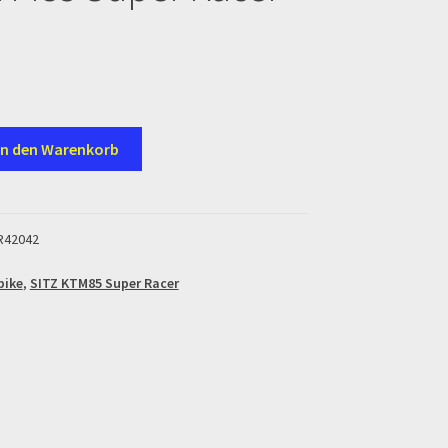
en
In den Warenkorb
R42042
bike
,
SITZ KTM85 Super Racer