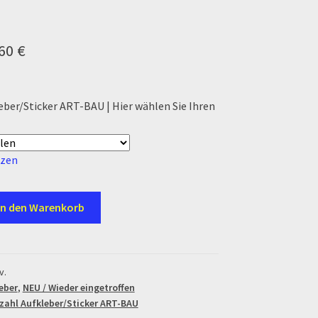
Preisspanne:
,60
€
7,60 €
bis
eber/Sticker ART-BAU | Hier wählen Sie Ihren
18,60 €
tzen
In den Warenkorb
er
v.
eber
,
NEU / Wieder eingetroffen
zahl Aufkleber/Sticker ART-BAU