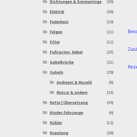
Dichtungen & Simmerringe
(20)
Elektrik
(36)
Federbein
(10)
Bes
Felgen
(21)
Filter
(11)
Zusä
Fußrasten, Hebel
(25)
Gabelbrücke
(21)
Reze
Gabeln
(29)
Andreani & Maselli
(6)
Malcor & andere
(23)
Kette | Übersetzung
(39)
Kinder-Fahrzeuge
(6)
Kühler
(12)
Kupplung
(26)