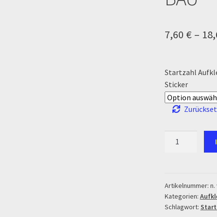
Zahlung & Versand
Zahlungsarten
7,60
€
–
18
Startzahl Aufkl
Sticker
Zurückse
Startzahl
Aufkleber/Stick
ART-
BAU
Menge
Artikelnummer:
n. 
Kategorien:
Aufkl
Schlagwort:
Start