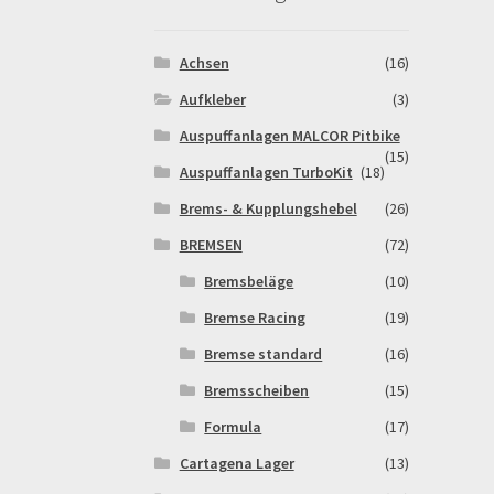
Warenkorb
Widerrufsbelehrung & -formular
Achsen
(16)
Aufkleber
(3)
Auspuffanlagen MALCOR Pitbike
(15)
Auspuffanlagen TurboKit
(18)
Brems- & Kupplungshebel
(26)
BREMSEN
(72)
Bremsbeläge
(10)
Bremse Racing
(19)
Bremse standard
(16)
Bremsscheiben
(15)
Formula
(17)
Cartagena Lager
(13)