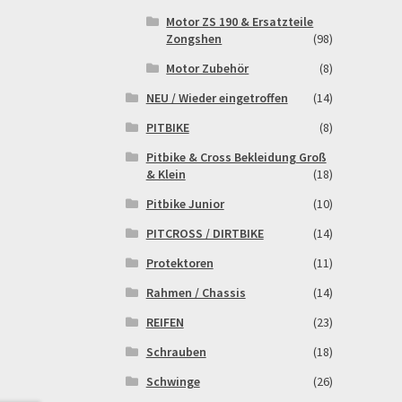
Motor ZS 190 & Ersatzteile
Zongshen
(98)
Motor Zubehör
(8)
NEU / Wieder eingetroffen
(14)
PITBIKE
(8)
Pitbike & Cross Bekleidung Groß
& Klein
(18)
Pitbike Junior
(10)
PITCROSS / DIRTBIKE
(14)
Protektoren
(11)
Rahmen / Chassis
(14)
REIFEN
(23)
Schrauben
(18)
Schwinge
(26)