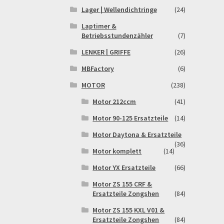
Lager | Wellendichtringe
(24)
Laptimer &
Betriebsstundenzähler
(7)
LENKER | GRIFFE
(26)
MBFactory
(6)
MOTOR
(238)
Motor 212ccm
(41)
Motor 90-125 Ersatzteile
(14)
Motor Daytona & Ersatzteile
(36)
Motor komplett
(14)
Motor YX Ersatzteile
(66)
Motor ZS 155 CRF &
Ersatzteile Zongshen
(84)
Motor ZS 155 KXL V01 &
Ersatzteile Zongshen
(84)