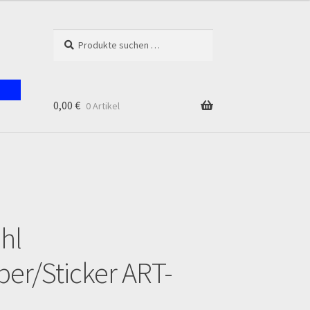
Suchen
Suchen
nach:
0,00
€
0 Artikel
unt
hl
ber/Sticker ART-
en