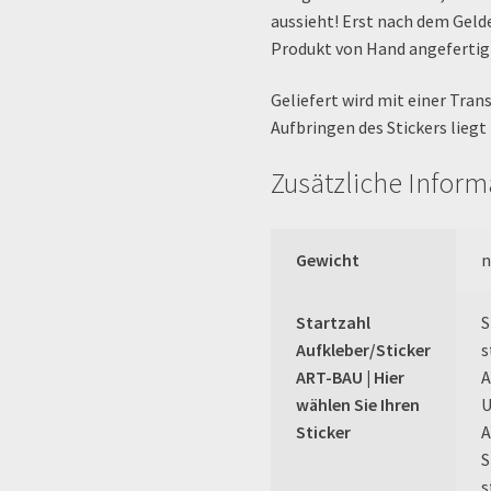
aussieht! Erst nach dem Geld
Produkt von Hand angefertig
Geliefert wird mit einer Tran
Aufbringen des Stickers liegt 
Zusätzliche Infor
Gewicht
n
Startzahl
S
Aufkleber/Sticker
s
ART-BAU | Hier
A
wählen Sie Ihren
U
Sticker
A
S
s