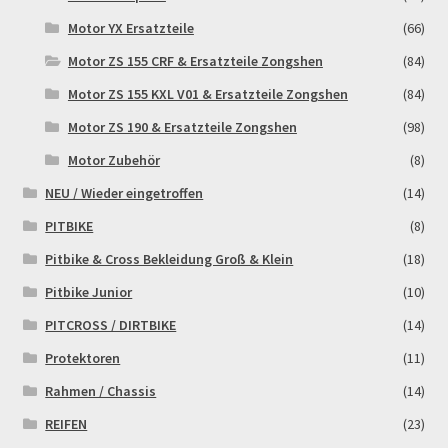
Motor YX Ersatzteile
(66)
Motor ZS 155 CRF & Ersatzteile Zongshen
(84)
Motor ZS 155 KXL V01 & Ersatzteile Zongshen
(84)
Motor ZS 190 & Ersatzteile Zongshen
(98)
Motor Zubehör
(8)
NEU / Wieder eingetroffen
(14)
PITBIKE
(8)
Pitbike & Cross Bekleidung Groß & Klein
(18)
Pitbike Junior
(10)
PITCROSS / DIRTBIKE
(14)
Protektoren
(11)
Rahmen / Chassis
(14)
REIFEN
(23)