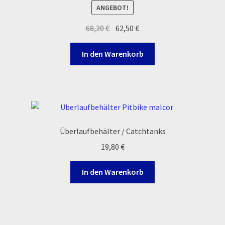
ANGEBOT!
Ursprünglicher
Aktueller
68,20
€
62,50
€
Preis
Preis
war:
ist:
In den Warenkorb
68,20 €
62,50 €.
Überlaufbehälter / Catchtanks
19,80
€
In den Warenkorb