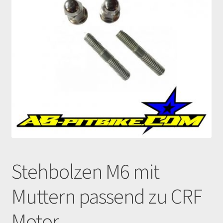
Echtheit von Bewertungen
Ersatzteile Pitbike
Formas de Pago (Bankverbindung)
Impressum
Info
INFOSEITE
Stehbolzen M6 mit
Kasse
Muttern passend zu CRF
Kontakt
Motor