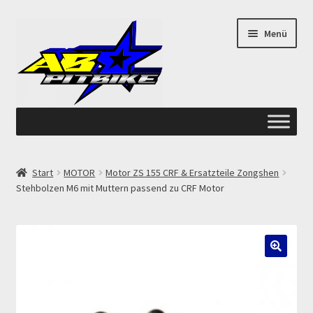
Zur
Zum
Menü
Navigation
Inhalt
springen
springen
Start
Start
MOTOR
Motor ZS 155 CRF & Ersatzteile Zongshen
Stehbolzen M6 mit Muttern passend zu CRF Motor
ANGEBOTE AB-PITBIKE
Checkout
Datenschutzerklärung
🔍
Devolución