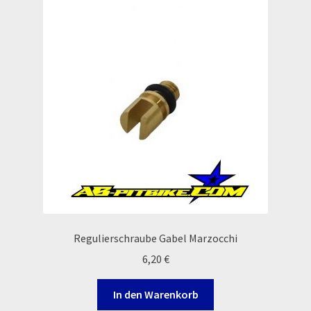
Rennserien-Veranstalter
Reset Password
Shop
Sign Up
Support
Términos y Condiciones Generales
Regulierschraube Gabel Marzocchi
Versandarten
6,20
€
Warenkorb
In den Warenkorb