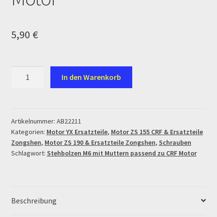
Log In
MALCOR MTR PITBIKES
5,90
€
MALCOR PITCROSS / DIRTBIKE
Stehbolzen
In den Warenkorb
Mein Konto
M6
mit
Muttern
Member Directory
passend
Artikelnummer:
AB22211
Kategorien:
Motor YX Ersatzteile
,
Motor ZS 155 CRF & Ersatzteile
zu
MERCHANDISE
Zongshen
,
Motor ZS 190 & Ersatzteile Zongshen
,
Schrauben
CRF
Schlagwort:
Stehbolzen M6 mit Muttern passend zu CRF Motor
Motor
My Account
Menge
My Account
Beschreibung
My Profile