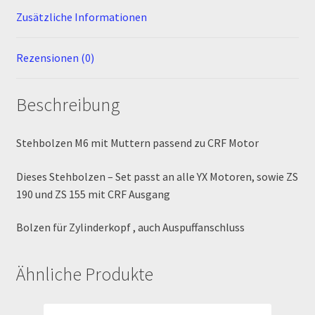
Zusätzliche Informationen
Newsletter
Rezensionen (0)
Order Confirmation
Beschreibung
Order Failed
Pitbike Junior
Stehbolzen M6 mit Muttern passend zu CRF Motor
Dieses Stehbolzen – Set passt an alle YX Motoren, sowie ZS
Pitbike-Training
190 und ZS 155 mit CRF Ausgang
Pitbikestrecken in Spanien – eine Rundreise und die
Bolzen für Zylinderkopf , auch Auspuffanschluss
TOPstrecken
Ähnliche Produkte
POLITICA DE COOKIES
Registration