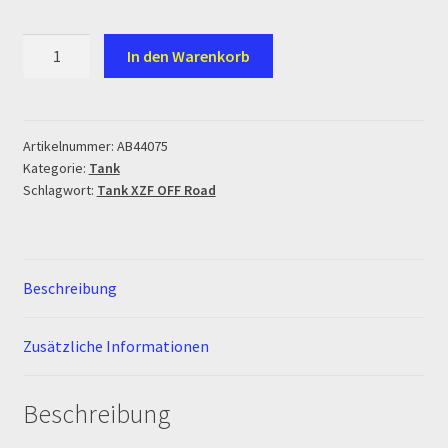
Ersatzteile Pitbike
Tank
In den Warenkorb
Formas de Pago (Bankverbindung)
XZF
OFF
Impressum
Road
Menge
Artikelnummer:
AB44075
Kategorie:
Tank
Info
Schlagwort:
Tank XZF OFF Road
INFOSEITE
Kasse
Beschreibung
Kontakt
Zusätzliche Informationen
Log In
Beschreibung
MALCOR MTR PITBIKES