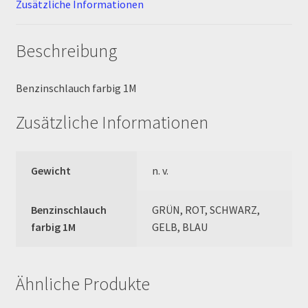
Zusätzliche Informationen
MALCOR PITCROSS / DIRTBIKE
Beschreibung
Mein Konto
Benzinschlauch farbig 1M
Member Directory
Zusätzliche Informationen
MERCHANDISE
Gewicht
n. v.
My Account
Benzinschlauch
GRÜN, ROT, SCHWARZ,
My Account
farbig 1M
GELB, BLAU
My Profile
Ähnliche Produkte
Newsletter