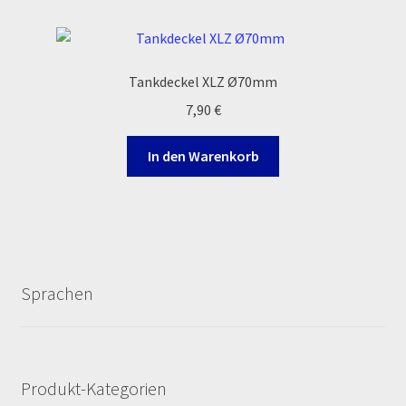
Reset Password
Shop
Tankdeckel XLZ Ø70mm
7,90
€
Sign Up
In den Warenkorb
Support
Términos y Condiciones Generales
Versandarten
Sprachen
Warenkorb
Widerrufsbelehrung & -formular
Produkt-Kategorien
Zahlung & Versand