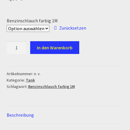
Ersatzteile Pitbike
Formas de Pago (Bankverbindung)
Benzinschlauch farbig 1M
Zurücksetzen
Impressum
Benzinschlauch
In den Warenkorb
Info
farbig
1M
INFOSEITE
Menge
Artikelnummer:
n. v.
Kasse
Kategorie:
Tank
Schlagwort:
Benzinschlauch farbig 1M
Kontakt
Log In
Beschreibung
MALCOR MTR PITBIKES