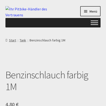
Zur
Zum
Menü
Navigation
Inhalt
springen
springen
Start
Start
Tank
Benzinschlauch farbig 1M
ANGEBOTE AB-PITBIKE
Checkout
Benzinschlauch farbig
Datenschutzerklärung
1M
Devolución
Echtheit von Bewertungen
4,80
€