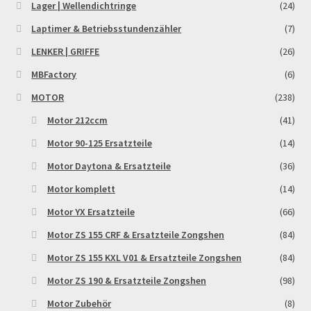
Lager | Wellendichtringe
(24)
Laptimer & Betriebsstundenzähler
(7)
LENKER | GRIFFE
(26)
MBFactory
(6)
MOTOR
(238)
Motor 212ccm
(41)
Motor 90-125 Ersatzteile
(14)
Motor Daytona & Ersatzteile
(36)
Motor komplett
(14)
Motor YX Ersatzteile
(66)
Motor ZS 155 CRF & Ersatzteile Zongshen
(84)
Motor ZS 155 KXL V01 & Ersatzteile Zongshen
(84)
Motor ZS 190 & Ersatzteile Zongshen
(98)
Motor Zubehör
(8)