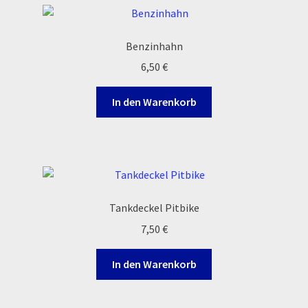
Order Confirmation
Benzinhahn
Order Failed
6,50
€
Pitbike Junior
In den Warenkorb
Pitbike-Training
Pitbikestrecken in Spanien – eine Rundreise und die
TOPstrecken
Tankdeckel Pitbike
POLITICA DE COOKIES
7,50
€
Registration
In den Warenkorb
Rennserien-Veranstalter