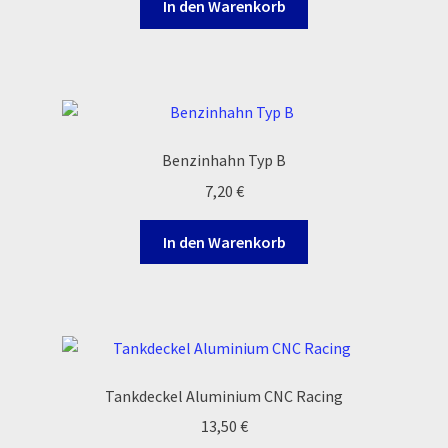
In den Warenkorb
Order Confirmation
Order Failed
Pitbike Junior
Benzinhahn Typ B
Pitbike-Training
7,20
€
Pitbikestrecken in Spanien – eine Rundreise und die
In den Warenkorb
TOPstrecken
POLITICA DE COOKIES
Registration
Tankdeckel Aluminium CNC Racing
Rennserien-Veranstalter
13,50
€