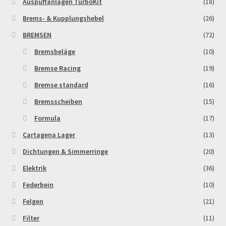
Auspuffanlagen TurboKit
(18)
Brems- & Kupplungshebel
(26)
Zahlungsarten
BREMSEN
(72)
Bremsbeläge
(10)
Bremse Racing
(19)
Bremse standard
(16)
Bremsscheiben
(15)
Formula
(17)
Cartagena Lager
(13)
Dichtungen & Simmerringe
(20)
Elektrik
(36)
Federbein
(10)
Felgen
(21)
Filter
(11)