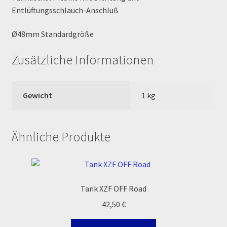
Entlüftungsschlauch-Anschluß
MALCOR PITCROSS / DIRTBIKE
Ø48mm Standardgröße
Mein Konto
Zusätzliche Informationen
Member Directory
Gewicht
1 kg
MERCHANDISE
My Account
Ähnliche Produkte
My Account
My Profile
Tank XZF OFF Road
42,50
€
Newsletter