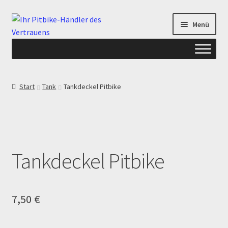
Zur
Zum
Menü
Navigation
Inhalt
springen
springen
Start
Start
Tank
Tankdeckel Pitbike
ANGEBOTE AB-PITBIKE
Checkout
Tankdeckel Pitbike
Datenschutzerklärung
Devolución
7,50
€
Echtheit von Bewertungen