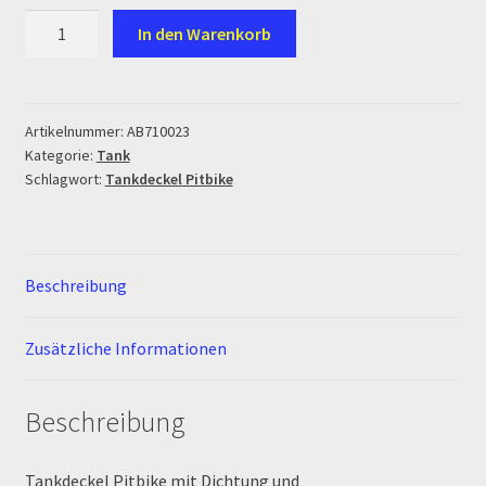
Ersatzteile Pitbike
Tankdeckel
In den Warenkorb
Pitbike
Formas de Pago (Bankverbindung)
Menge
Impressum
Artikelnummer:
AB710023
Kategorie:
Tank
Schlagwort:
Tankdeckel Pitbike
Info
INFOSEITE
Beschreibung
Kasse
Zusätzliche Informationen
Kontakt
Beschreibung
Log In
MALCOR MTR PITBIKES
Tankdeckel Pitbike mit Dichtung und