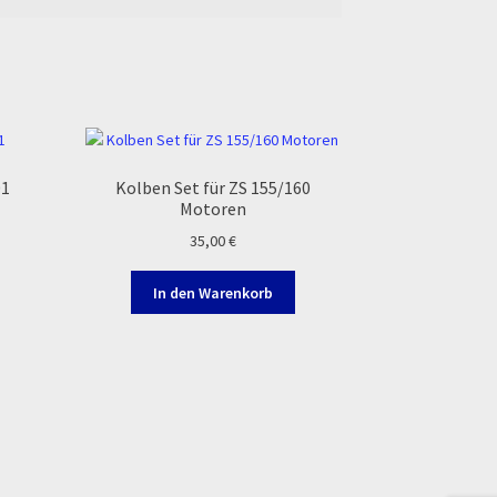
01
Kolben Set für ZS 155/160
Motoren
35,00
€
ller
In den Warenkorb
0 €.