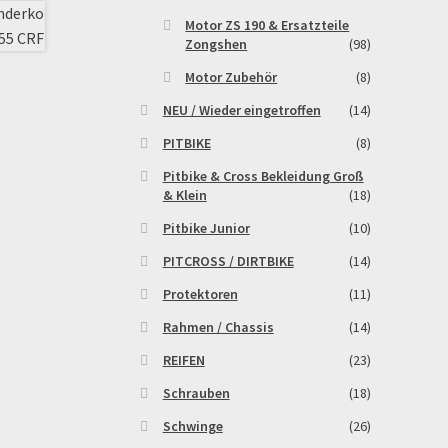
Motor ZS 190 & Ersatzteile
Zongshen
(98)
Motor Zubehör
(8)
NEU / Wieder eingetroffen
(14)
PITBIKE
(8)
Pitbike & Cross Bekleidung Groß
& Klein
(18)
Pitbike Junior
(10)
PITCROSS / DIRTBIKE
(14)
Protektoren
(11)
Rahmen / Chassis
(14)
REIFEN
(23)
Schrauben
(18)
Schwinge
(26)