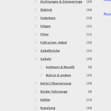
Dichtungen & Simmerringe
(20)
Elektrik
(36)
Reze
Federbein
(10)
Felgen
(21)
Filter
(11)
Fußrasten, Hebel
(25)
Gabelbrücke
(21)
Gabeln
(29)
Andreani & Maselli
(6)
Malcor & andere
(23)
Kette | Übersetzung
(39)
Kinder-Fahrzeuge
(6)
Kühler
(12)
Kupplung
(26)