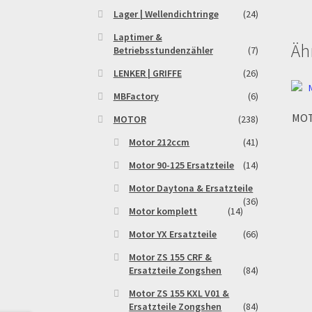
Lager | Wellendichtringe
(24)
Laptimer &
Äh
Betriebsstundenzähler
(7)
LENKER | GRIFFE
(26)
MBFactory
(6)
MOT
MOTOR
(238)
Motor 212ccm
(41)
Motor 90-125 Ersatzteile
(14)
Motor Daytona & Ersatzteile
(36)
Motor komplett
(14)
Motor YX Ersatzteile
(66)
Motor ZS 155 CRF &
Ersatzteile Zongshen
(84)
Motor ZS 155 KXL V01 &
Ersatzteile Zongshen
(84)