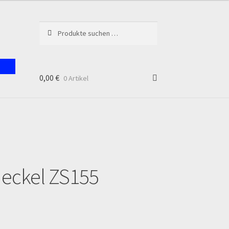
Suchen
Suchen
nach:
0,00
€
0 Artikel
unt
deckel ZS155
en