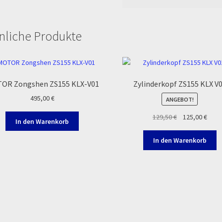
nliche Produkte
OR Zongshen ZS155 KLX-V01
Zylinderkopf ZS155 KLX V
495,00
€
ANGEBOT!
Ursprünglicher
Aktue
129,50
€
125,00
€
In den Warenkorb
Preis
Preis
war:
ist:
In den Warenkorb
129,50 €
125,0