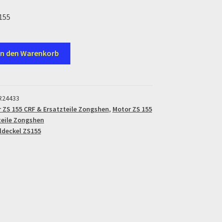
155
In den Warenkorb
R24433
 ZS 155 CRF & Ersatzteile Zongshen
,
Motor ZS 155
teile Zongshen
ldeckel ZS155