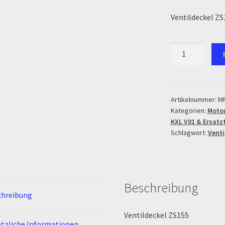
Ventildeckel ZS
Zahlung & Versand
Zahlungsarten
Ventildeckel
ZS155
Menge
Artikelnummer:
M
Kategorien:
Motor
KXL V01 & Ersatz
Schlagwort:
Venti
Beschreibung
chreibung
Ventildeckel ZS155
tzliche Informationen