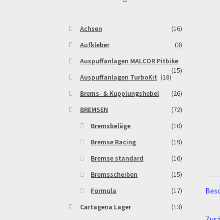
Warenkorb
Widerrufsbelehrung & -formular
Achsen
(16)
Aufkleber
(3)
Auspuffanlagen MALCOR Pitbike
(15)
Auspuffanlagen TurboKit
(18)
Brems- & Kupplungshebel
(26)
BREMSEN
(72)
Bremsbeläge
(10)
Bremse Racing
(19)
Bremse standard
(16)
Bremsscheiben
(15)
Bes
Formula
(17)
Cartagena Lager
(13)
Zusä