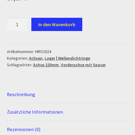
Ersatzteile Pitbike
Formas de Pago (Bankverbindung)
Vorderachse
In den Warenkorb
225mm
Impressum
mit
Spacer
Menge
Info
Artikelnummer:
MR52024
Kategorien:
Achsen
,
Lager | Wellendichtringe
Schlagwörter:
Achse 225mm
,
Vorderachse mit Spacer
INFOSEITE
Kasse
Beschreibung
Kontakt
Zusätzliche Informationen
Log In
Rezensionen (0)
MALCOR MTR PITBIKES