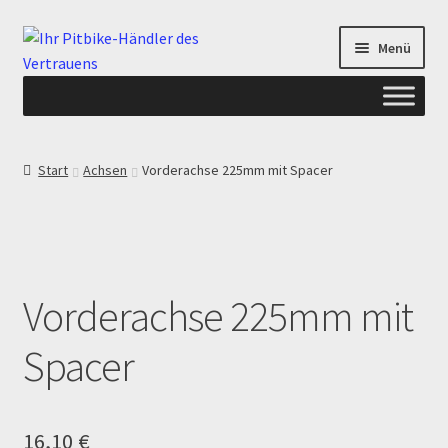
Zur
Zum
Menü
Navigation
Inhalt
springen
springen
Start
Start
Achsen
Vorderachse 225mm mit Spacer
ANGEBOTE AB-PITBIKE
Checkout
Vorderachse 225mm mit
Datenschutzerklärung
Spacer
Devolución
Echtheit von Bewertungen
16,10
€