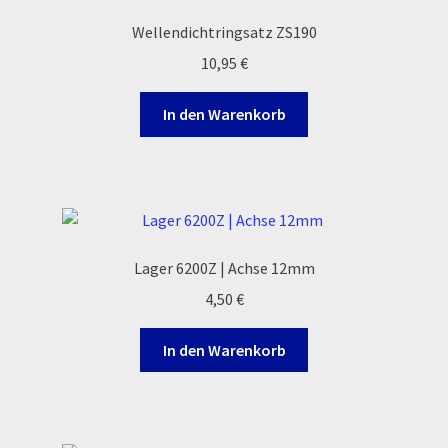
Reset Password
Wellendichtringsatz ZS190
10,95
€
Shop
In den Warenkorb
Sign Up
Support
Términos y Condiciones Generales
Lager 6200Z | Achse 12mm
Versandarten
4,50
€
Warenkorb
In den Warenkorb
Widerrufsbelehrung & -formular
Zahlung & Versand