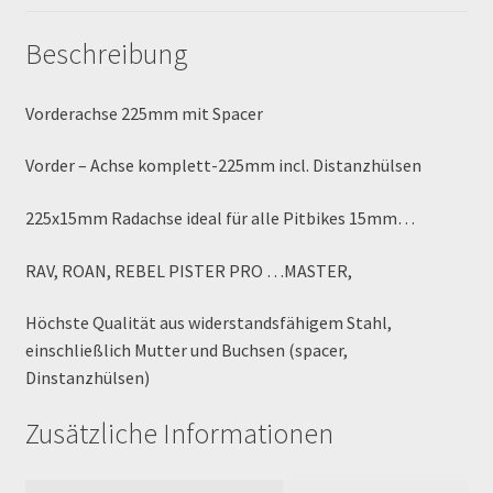
MALCOR PITCROSS / DIRTBIKE
Beschreibung
Mein Konto
Vorderachse 225mm mit Spacer
Member Directory
Vorder – Achse komplett-225mm incl. Distanzhülsen
225x15mm Radachse ideal für alle Pitbikes 15mm…
MERCHANDISE
RAV, ROAN, REBEL PISTER PRO …MASTER,
My Account
Höchste Qualität aus widerstandsfähigem Stahl,
My Account
einschließlich Mutter und Buchsen (spacer,
Dinstanzhülsen)
My Profile
Zusätzliche Informationen
Newsletter