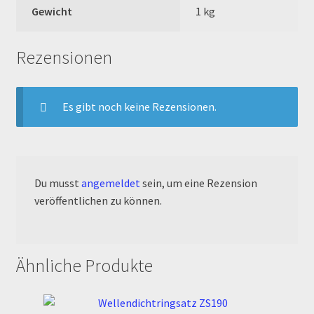
Gewicht
1 kg
Order Confirmation
Order Failed
Rezensionen
Pitbike Junior
Es gibt noch keine Rezensionen.
Pitbike-Training
Pitbikestrecken in Spanien – eine Rundreise und die
TOPstrecken
Du musst
angemeldet
sein, um eine Rezension
veröffentlichen zu können.
POLITICA DE COOKIES
Registration
Ähnliche Produkte
Rennserien-Veranstalter