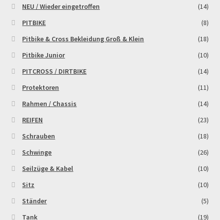
NEU / Wieder eingetroffen
(14)
PITBIKE
(8)
Pitbike & Cross Bekleidung Groß & Klein
(18)
Pitbike Junior
(10)
PITCROSS / DIRTBIKE
(14)
Protektoren
(11)
Rahmen / Chassis
(14)
REIFEN
(23)
Schrauben
(18)
Schwinge
(26)
Seilzüge & Kabel
(10)
Sitz
(10)
Ständer
(5)
Tank
(19)