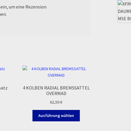
ein, um eine Rezension
nen.
satz
4 KOLBEN RADIAL BREMSSATTEL
OVERMAD
62,50
€
Dieses
Ausführung wählen
Produkt
weist