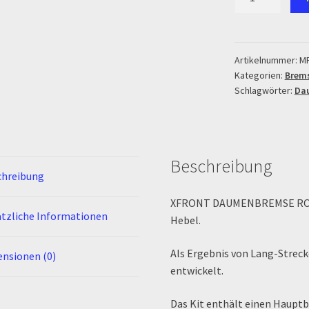
DAUMENBREMS
ROT
Menge
Artikelnummer:
MR
Kategorien:
Brem
Schlagwörter:
Da
Beschreibung
chreibung
XFRONT DAUMENBREMSE ROT hi
tzliche Informationen
Hebel.
Als Ergebnis von Lang-Stre
nsionen (0)
entwickelt.
Das Kit enthält einen Haupt