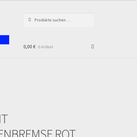
Suchen
Suchen
nach:
0,00
€
0 Artikel
unt
NT
ENBREMSE ROT
en