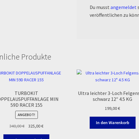
Du musst
angemeldet
s
veröffentlichen zu kön
nliche Produkte
TURBOKIT
Ultra leichter 3-Loch Felgen
PPELAUSPUFFANLAGE MIN
schwarz 12″ 4.5 KG
59D RACER 155
199,00
€
ANGEBOT!
In den Warenkorb
Ursprünglicher
Aktueller
340,00
€
325,00
€
Preis
Preis