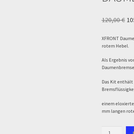
Zahlung & Versand
Zahlungsarten
Ur
120,00
€
10
Pr
XFRONT Daumenb
wa
rotem Hebel.
12
Als Ergebnis vo
Daumenbremse 
Das Kit enthäl
Bremsflüssigke
einem eloxierte
mm langen rote
XFRONT