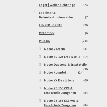
Lager | Wellendichtringe
(24)
Laptimer &
Betriebsstundenzähler
(7)
LENKER | GRIFFE
(26)
MBFactory
(6)
MOTOR
(238)
Motor 212ccm
(41)
Motor 90-125 Ersatzteile
(14)
Motor Daytona & Ersatzteile
(36)
Motor komplett
(14)
Motor YX Ersatzteile
(66)
Motor ZS 155 CRF &
Ersatzteile Zongshen
(84)
Motor ZS 155 KXL V01 &
Ersatzteile Zongshen
(84)