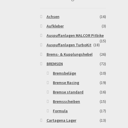
Warenkorb
Widerrufsbelehrung & -formular
Achsen
(16)
Aufkleber
(3)
Auspuffanlagen MALCOR Pitbike
(15)
Auspuffanlagen TurboKit
(18)
Brems- & Kupplungshebel
(26)
BREMSEN
(72)
Bremsbeläge
(10)
Bremse Racing
(19)
Bremse standard
(16)
Bremsscheiben
(15)
Formula
(17)
Cartagena Lager
(13)