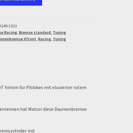
E
240-1922
se Racing
,
Bremse standard
,
Tuning
umenbremse Xfront
,
Racing
,
Tuning
nten für Pitbikes mit eloxierter rotem
ckenrennen hat Malcor diese Daumenbremse
bremszylinder mit