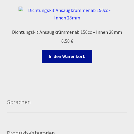
Varianten
auf.
Die
Optionen
Dichtungskit Ansaugkrümmer ab 150cc – Innen 28mm
können
6,50
€
auf
der
In den Warenkorb
Produktseite
gewählt
werden
Sprachen
Produkt-Kategorien