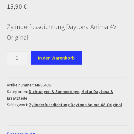
Log In
15,90
€
MALCOR MTR PITBIKES
Zylinderfussdichtung Daytona Anima 4V
MALCOR PITCROSS / DIRTBIKE
Original
Mein Konto
Zylinderfussdichtung
In den Warenkorb
Daytona
Member Directory
Anima
Menge
MERCHANDISE
Artikelnummer:
MR86436
Kategorien:
Dichtungen & Simmerringe
,
Motor Daytona &
Ersatzteile
My Account
Schlagwort:
Zylinderfussdichtung Daytona Anima 4V Original
My Account
My Profile
Beschreibung