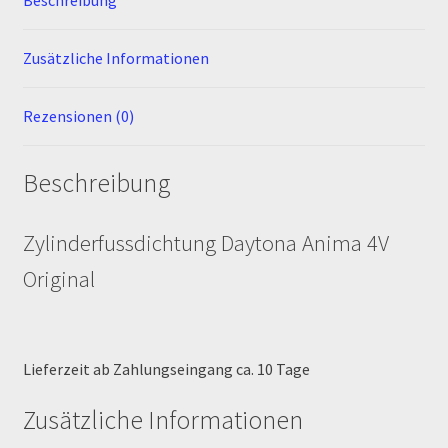
Newsletter
Zusätzliche Informationen
Order Confirmation
Rezensionen (0)
Order Failed
Beschreibung
Pitbike Junior
Zylinderfussdichtung Daytona Anima 4V
Pitbike-Training
Original
Pitbikestrecken in Spanien – eine Rundreise und die
TOPstrecken
Lieferzeit ab Zahlungseingang ca. 10 Tage
POLITICA DE COOKIES
Zusätzliche Informationen
Registration