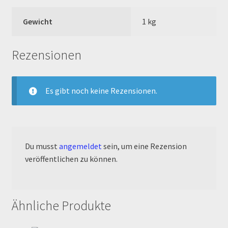
Gewicht
1 kg
Rennserien-Veranstalter
Reset Password
Rezensionen
Shop
Es gibt noch keine Rezensionen.
Sign Up
Support
Du musst
angemeldet
sein, um eine Rezension
Términos y Condiciones Generales
veröffentlichen zu können.
Versandarten
Ähnliche Produkte
Warenkorb