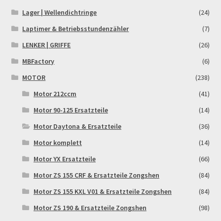
Lager | Wellendichtringe
(24)
Laptimer & Betriebsstundenzähler
(7)
LENKER | GRIFFE
(26)
MBFactory
(6)
MOTOR
(238)
Motor 212ccm
(41)
Motor 90-125 Ersatzteile
(14)
Motor Daytona & Ersatzteile
(36)
Motor komplett
(14)
Motor YX Ersatzteile
(66)
Motor ZS 155 CRF & Ersatzteile Zongshen
(84)
Motor ZS 155 KXL V01 & Ersatzteile Zongshen
(84)
Motor ZS 190 & Ersatzteile Zongshen
(98)