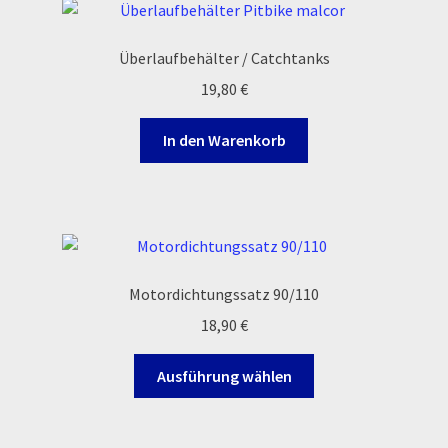
Widerrufsbelehrung & -formular
Überlaufbehälter / Catchtanks
Zahlung & Versand
19,80
€
Zahlungsarten
In den Warenkorb
Motordichtungssatz 90/110
18,90
€
Dieses
Ausführung wählen
Produkt
weist
mehrere