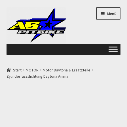
Zur
Zum
Menü
Navigation
Inhalt
springen
springen
Start
Start
MOTOR
Motor Daytona & Ersatzteile
Zylinderfussdichtung Daytona Anima
ANGEBOTE AB-PITBIKE
Checkout
Datenschutzerklärung
Devolución