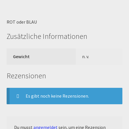
Order Confirmation
Order Failed
ROT oder BLAU
Zusätzliche Informationen
Pitbike Junior
Pitbike-Training
Gewicht
n. v.
Pitbikestrecken in Spanien – eine Rundreise und die
TOPstrecken
Rezensionen
POLITICA DE COOKIES
Es gibt noch keine Rezensionen.
Registration
Rennserien-Veranstalter
Du musst
angemeldet
sein, um eine Rezension