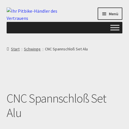
Zur
Zum
Menü
Navigation
Inhalt
springen
springen
Start
Start
Schwinge
CNC Spannschloß Set Alu
ANGEBOTE AB-PITBIKE
Checkout
Datenschutzerklärung
CNC Spannschloß Set
Devolución
Alu
Echtheit von Bewertungen