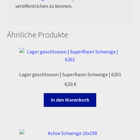
Reset Password
veröffentlichen zu können.
Shop
Ähnliche Produkte
Sign Up
Support
Términos y Condiciones Generales
Lager geschlossen | SuperRacer Schwinge | 6201
4,50
€
Versandarten
In den Warenkorb
Warenkorb
Widerrufsbelehrung & -formular
Zahlung & Versand