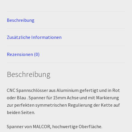
MALCOR PITCROSS / DIRTBIKE
Beschreibung
Mein Konto
Zusätzliche Informationen
Member Directory
Rezensionen (0)
MERCHANDISE
Beschreibung
My Account
My Account
CNC Spannschlösser aus Aluminium gefertigt und in Rot
oder Blau . Spanner für 15mm Achse und mit Markierung
zur perfekten symmetrischen Regulierung der Kette auf
My Profile
beiden Seiten.
Newsletter
Spanner von MALCOR, hochwertige Oberfläche.