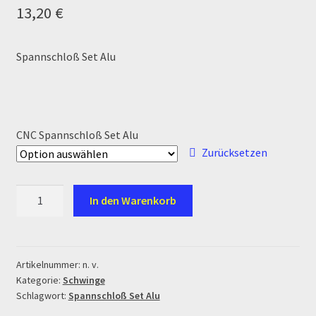
Ersatzteile Pitbike
13,20
€
Formas de Pago (Bankverbindung)
Spannschloß Set Alu
Impressum
Info
CNC Spannschloß Set Alu
Zurücksetzen
INFOSEITE
CNC
Kasse
In den Warenkorb
Spannschloß
Set
Kontakt
Alu
Menge
Artikelnummer:
n. v.
Log In
Kategorie:
Schwinge
Schlagwort:
Spannschloß Set Alu
MALCOR MTR PITBIKES