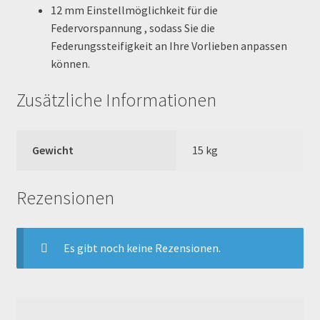
12 mm Einstellmöglichkeit für die
Reset Password
Federvorspannung
, sodass Sie die
Federungssteifigkeit an Ihre Vorlieben anpassen
Shop
können.
Sign Up
Zusätzliche Informationen
Support
Gewicht
15 kg
Términos y Condiciones Generales
Rezensionen
Versandarten
Warenkorb
Es gibt noch keine Rezensionen.
Widerrufsbelehrung & -formular
Zahlung & Versand