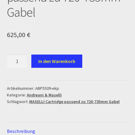
Ersatzteile Pitbike
Gabel
Formas de Pago (Bankverbindung)
625,00
€
Impressum
Info
MASELLI
In den Warenkorb
Cartridge
INFOSEITE
passend
zu
Kasse
720-
Artikelnummer:
ABP5509-ekp
Kategorie:
Andreani & Maselli
735mm
Kontakt
Schlagwort:
MASELLI Cartridge passend zu 720-735mm Gabel
Gabel
Menge
Log In
Beschreibung
MALCOR MTR PITBIKES