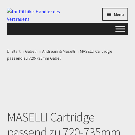
Zur
Zum
Menü
Navigation
Inhalt
springen
springen
Start
Start
Gabeln
Andreani & Maselli
MASELLI Cartridge
passend zu 720-735mm Gabel
ANGEBOTE AB-PITBIKE
Checkout
Datenschutzerklärung
Devolución
MASELLI Cartridge
Echtheit von Bewertungen
passend zu 720-735mm