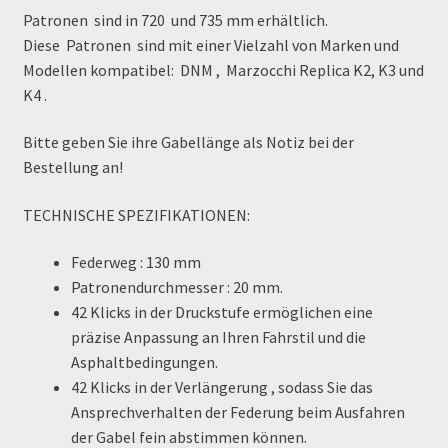
Order Confirmation
Patronen sind in
720
und 735 mm erhältlich.
Diese
Patronen
sind mit einer Vielzahl von Marken und
Modellen kompatibel:
DNM
,
Marzocchi Replica K2, K3 und
Order Failed
K4
.
Pitbike Junior
Bitte geben Sie ihre Gabellänge als Notiz bei der
Bestellung an!
Pitbike-Training
TECHNISCHE SPEZIFIKATIONEN:
Pitbikestrecken in Spanien – eine Rundreise und die
TOPstrecken
Federweg
: 130 mm
Patronendurchmesser
: 20 mm.
POLITICA DE COOKIES
42 Klicks in der Druckstufe
ermöglichen eine
präzise Anpassung an Ihren Fahrstil und die
Registration
Asphaltbedingungen.
42 Klicks in der Verlängerung
, sodass Sie das
Ansprechverhalten der Federung beim Ausfahren
Rennserien-Veranstalter
der Gabel fein abstimmen können.