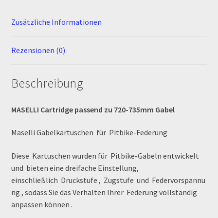
MALCOR PITCROSS / DIRTBIKE
Zusätzliche Informationen
Mein Konto
Rezensionen (0)
Member Directory
Beschreibung
MERCHANDISE
MASELLI Cartridge passend zu 720-735mm Gabel
My Account
Maselli Gabelkartuschen
für
Pitbike-Federung
My Account
Diese Kartuschen wurden für
Pitbike-Gabeln
entwickelt
und bieten eine dreifache Einstellung,
My Profile
einschließlich Druckstufe , Zugstufe und Federvorspannu
ng , sodass Sie das Verhalten Ihrer Federung vollständig
Newsletter
anpassen können .