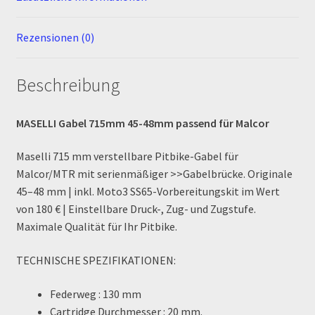
MALCOR PITCROSS / DIRTBIKE
Rezensionen (0)
Mein Konto
Beschreibung
Member Directory
MASELLI Gabel 715mm 45-48mm passend für Malcor
MERCHANDISE
Maselli 715 mm verstellbare Pitbike-Gabel für
Malcor/MTR mit serienmäßiger >>Gabelbrücke. Originale
My Account
45–48 mm | inkl. Moto3 SS65-Vorbereitungskit im Wert
von 180 € | Einstellbare Druck-, Zug- und Zugstufe.
My Account
Maximale Qualität für Ihr Pitbike.
My Profile
TECHNISCHE SPEZIFIKATIONEN:
Newsletter
Federweg
: 130 mm
Cartridge Durchmesser
: 20 mm.