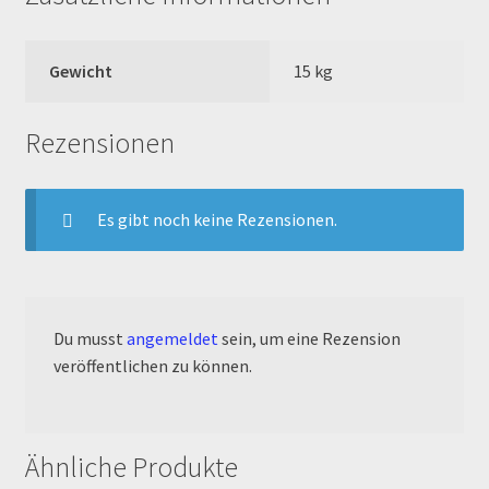
Reset Password
Gewicht
15 kg
Shop
Sign Up
Rezensionen
Support
Es gibt noch keine Rezensionen.
Términos y Condiciones Generales
Versandarten
Du musst
angemeldet
sein, um eine Rezension
veröffentlichen zu können.
Warenkorb
Widerrufsbelehrung & -formular
Ähnliche Produkte
Zahlung & Versand