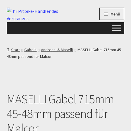
Zur
Zum
Menü
Navigation
Inhalt
springen
springen
Start
Start
Gabeln
Andreani & Maselli
MASELLI Gabel 715mm 45-
48mm passend für Malcor
ANGEBOTE AB-PITBIKE
Checkout
Datenschutzerklärung
MASELLI Gabel 715mm
Devolución
45-48mm passend für
Echtheit von Bewertungen
Malcor