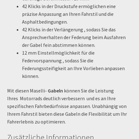
Order Confirmation
42 Klicks in der Druckstufe
ermöglichen eine
präzise Anpassung an Ihren Fahrstil und die
Asphaltbedingungen.
Order Failed
42 Klicks in der Verlängerung
, sodass Sie das
Ansprechverhalten der Federung beim Ausfahren
Pitbike Junior
der Gabel fein abstimmen können.
12 mm Einstellmöglichkeit für die
Pitbike-Training
Federvorspannung
, sodass Sie die
Federungssteifigkeit an Ihre Vorlieben anpassen
Pitbikestrecken in Spanien – eine Rundreise und die
können.
TOPstrecken
Mit diesen Maselli-
Gabeln
können Sie die Leistung
POLITICA DE COOKIES
Ihres Motorrads deutlich verbessern und es an Ihre
spezifischen Fahrbedürfnisse anpassen. Unabhängig von
Registration
Ihrem Fahrstil bieten diese Gabeln die Flexibilität um Ihr
Fahrerlebnis zu optimieren.
Rennserien-Veranstalter
Zusätzliche Informationen