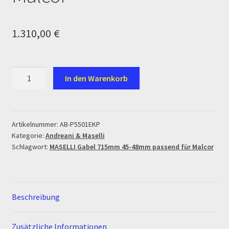
Ersatzteile Pitbike
1.310,00
€
Formas de Pago (Bankverbindung)
Impressum
MASELLI
In den Warenkorb
Gabel
Info
715mm
45-
INFOSEITE
48mm
Artikelnummer:
AB-P5501EKP
Kategorie:
Andreani & Maselli
passend
Kasse
Schlagwort:
MASELLI Gabel 715mm 45-48mm passend für Malcor
für
Malcor
Kontakt
Menge
Log In
Beschreibung
MALCOR MTR PITBIKES
Zusätzliche Informationen