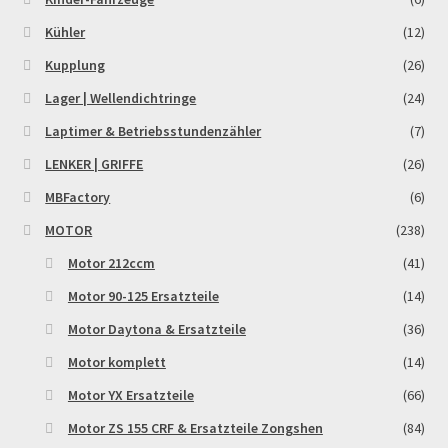
Kühler
(12)
Kupplung
(26)
Lager | Wellendichtringe
(24)
Laptimer & Betriebsstundenzähler
(7)
LENKER | GRIFFE
(26)
MBFactory
(6)
MOTOR
(238)
Motor 212ccm
(41)
Motor 90-125 Ersatzteile
(14)
Motor Daytona & Ersatzteile
(36)
Motor komplett
(14)
Motor YX Ersatzteile
(66)
Motor ZS 155 CRF & Ersatzteile Zongshen
(84)