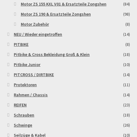
Motor ZS 155 KXL V01 & Ersatzteile Zongshen
(84)
Motor ZS 190 & Ersatzteile Zongshen
(98)
Motor Zubehör
(8)
NEU / Wieder eingetroffen
(14)
PITBIKE
(8)
Pitbike & Cross Bekleidung Groß & Klein
(18)
Pitbike Junior
(10)
PITCROSS / DIRTBIKE
(14)
Protektoren
(11)
Rahmen / Chassis
(14)
REIFEN
(23)
Schrauben
(18)
Schwinge
(26)
Seilzüge & Kabel
(10)